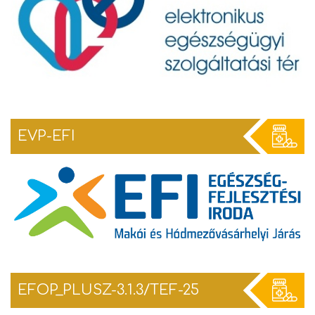
EVP-EFI
EFOP_PLUSZ-3.1.3/TEF-25