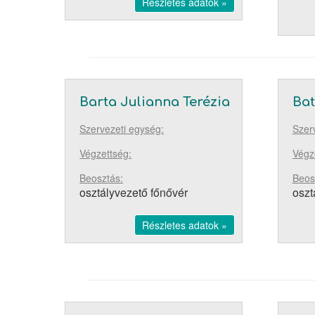
Részletes adatok »
Barta Julianna Terézia
Bat
Szervezeti egység:
Szer
Végzettség:
Végz
Beosztás:
Beos
osztályvezető főnővér
oszt
Részletes adatok »