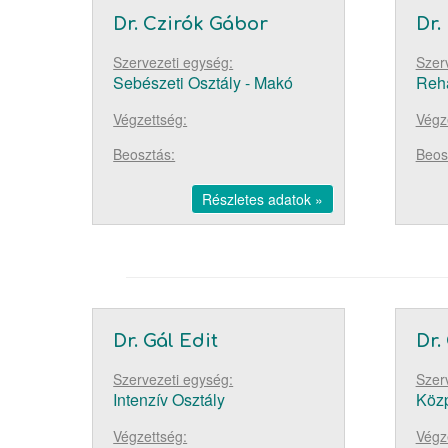
Dr. Czirók Gábor
Dr.
Szervezeti egység:
Szer
Sebészeti Osztály - Makó
Reha
Végzettség:
Végz
Beosztás:
Beos
Részletes adatok »
Dr. Gál Edit
Dr.
Szervezeti egység:
Szer
Intenzív Osztály
Közp
Végzettség:
Végz