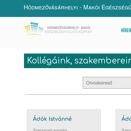
Hódmezővásárhelyi - Makói Egészségü
Híre
Kollégáink, szakemberei
Ádók Istvánné
Ádó
Szervezeti egység:
Szer