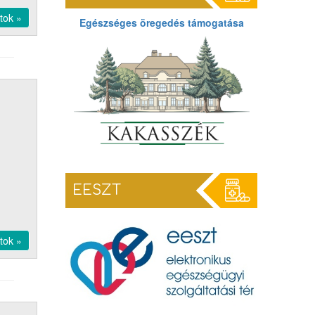
tok »
Egészséges öregedés támogatása
EESZT
tok »