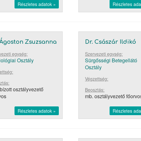
Részletes adatok »
Részletes ada
 Ágoston Zsuzsanna
Dr. Császár Ildikó
vezeti egység:
Szervezeti egység:
ológiai Osztály
Sürgősségi Betegellátó
Osztály
ettség:
Végzettség:
ztás:
ízott osztályvezető
Beosztás:
vos
mb. osztályvezető főorvo
Részletes adatok »
Részletes ada