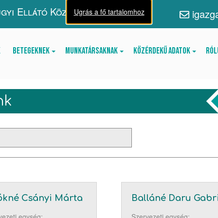
gyi Ellátó Központ
Ugrás a fő tartalomhoz
igazg
k
Betegeknek
Munkatársaknak
Közérdekű adatok
Ról
nk
kné Csányi Márta
Balláné Daru Gabri
vezeti egység:
Szervezeti egység: