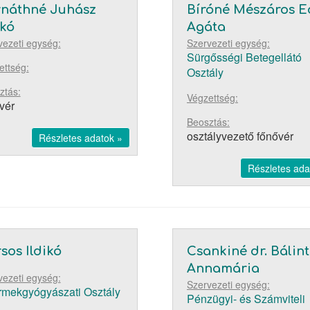
náthné Juhász
Bíróné Mészáros E
kó
Agáta
vezeti egység:
Szervezeti egység:
Sürgősségi Betegellátó
ettség:
Osztály
ztás:
Végzettség:
vér
Beosztás:
osztályvezető főnővér
Részletes adatok »
Részletes ada
sos Ildikó
Csankiné dr. Bálint
Annamária
vezeti egység:
Szervezeti egység:
mekgyógyászati Osztály
Pénzügyi- és Számviteli