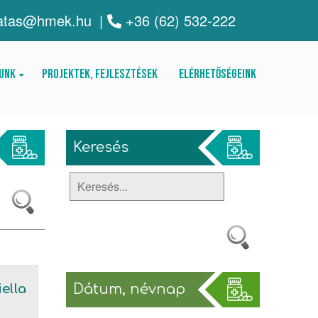
atas@hmek.hu
|
+36 (62) 532-222
unk
Projektek, fejlesztések
Elérhetőségeink
Keresés
Dátum, névnap
ella