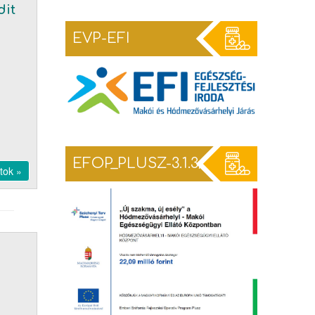
dit
EVP-EFI
EFOP_PLUSZ-3.1.3/TEF-25
tok »