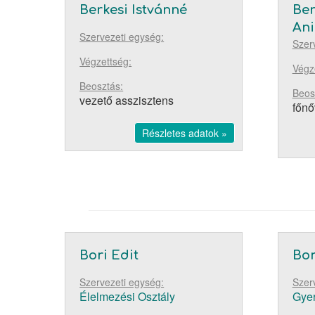
Berkesi Istvánné
Ber
Ani
Szervezeti egység:
Szer
Végzettség:
Végz
Beosztás:
Beos
vezető asszisztens
főnő
Részletes adatok »
Bori Edit
Bor
Szervezeti egység:
Szer
Élelmezési Osztály
Gyer