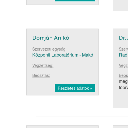
Domján Anikó
Dr.
Szervezeti egység:
Szer
Központi Laboratórium - Makó
Radi
Végzettség:
Végz
Beosztás:
Beos
megb
főor
Részletes adatok »