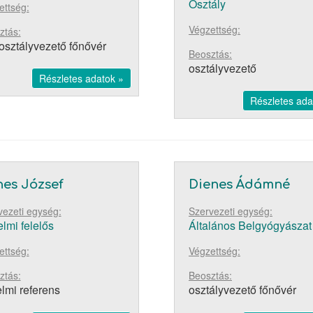
Osztály
ettség:
Végzettség:
ztás:
osztályvezető főnővér
Beosztás:
osztályvezető
Részletes adatok »
Részletes ada
es József
Dienes Ádámné
vezeti egység:
Szervezeti egység:
lmi felelős
Általános Belgyógyászat
ettség:
Végzettség:
ztás:
Beosztás:
lmi referens
osztályvezető főnővér