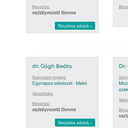
Beosztás:
Beos
osztályvezető főorvos
Részletes adatok »
dr. Gógh Beáta
Dr.
Szervezeti egység:
Szer
Egynapos sebészet - Makó
Mozg
szak
Végzettség:
Végz
Beosztás:
osztályvezető főorvos
Beos
oszt
Részletes adatok »