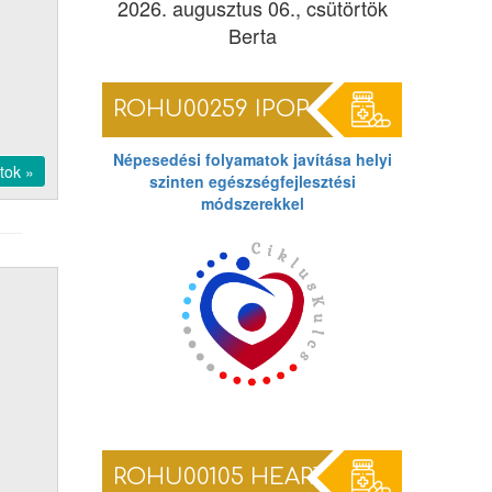
2026. augusztus 06., csütörtök
Berta
ROHU00259 IPOP
Népesedési folyamatok javítása helyi
tok »
szinten egészségfejlesztési
módszerekkel
ROHU00105 HEARTS