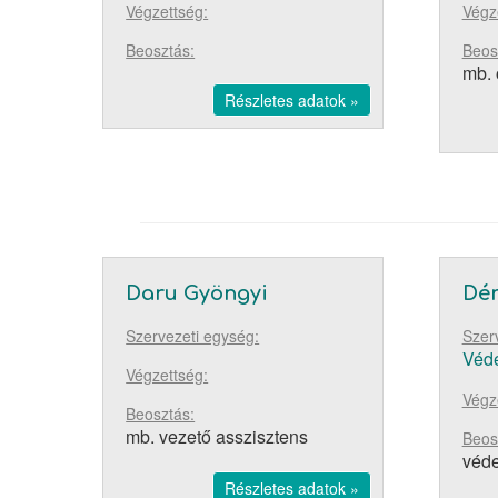
Végzettség:
Végz
Beosztás:
Beos
mb. 
Részletes adatok »
Daru Gyöngyi
Dén
Szervezeti egység:
Szer
Véde
Végzettség:
Végz
Beosztás:
mb. vezető asszisztens
Beos
véde
Részletes adatok »