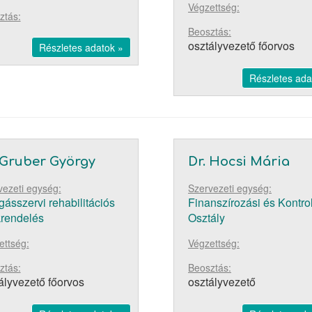
Végzettség:
ztás:
Beosztás:
osztályvezető főorvos
Részletes adatok »
Részletes ada
 Gruber György
Dr. Hocsi Mária
vezeti egység:
Szervezeti egység:
ásszervi rehabilitációs
Finanszírozási és Kontrol
rendelés
Osztály
ettség:
Végzettség:
ztás:
Beosztás:
ályvezető főorvos
osztályvezető