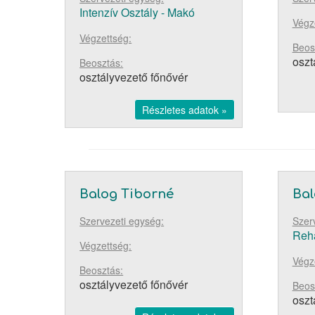
Intenzív Osztály - Makó
Végz
Végzettség:
Beos
oszt
Beosztás:
osztályvezető főnővér
Részletes adatok »
Balog Tiborné
Bal
Szervezeti egység:
Szer
Reha
Végzettség:
Végz
Beosztás:
osztályvezető főnővér
Beos
oszt