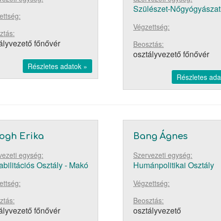
Szülészet-Nőgyógyászat
ettség:
Végzettség:
ztás:
ályvezető főnővér
Beosztás:
osztályvezető főnővér
Részletes adatok »
Részletes ada
ogh Erika
Bang Ágnes
vezeti egység:
Szervezeti egység:
bilitációs Osztály - Makó
Humánpolitikai Osztály
ettség:
Végzettség:
ztás:
Beosztás:
ályvezető főnővér
osztályvezető