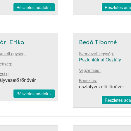
Részletes adatok »
Részletes ada
ári Erika
Bedő Tiborné
vezeti egység:
Szervezeti egység:
Pszichiátriai Osztály
ettség:
Végzettség:
ztás:
ályvezető főnővér
Beosztás:
osztályvezető főnővér
Részletes adatok »
Részletes ada