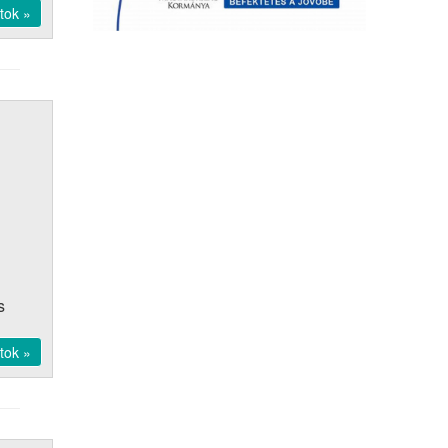
tok »
s
tok »