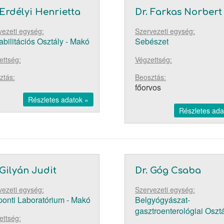
 Erdélyi Henrietta
Dr. Farkas Norbert
vezeti egység:
Szervezeti egység:
bilitációs Osztály - Makó
Sebészet
ettség:
Végzettség:
ztás:
Beosztás:
főorvos
Részletes adatok »
Részletes ada
 Gilyán Judit
Dr. Góg Csaba
vezeti egység:
Szervezeti egység:
onti Laboratórium - Makó
Belgyógyászat-
gasztroenterológiai Oszt
ettség: