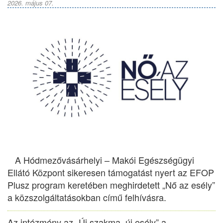
2026. május 07.
A Hódmezővásárhelyi – Makói Egészségügyi
Ellátó Központ sikeresen támogatást nyert az EFOP
Plusz program keretében meghirdetett „Nő az esély”
a közszolgáltatásokban című felhívásra.
Az intézmény az „Új szakma, új esély” a