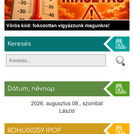
Vörös kód: fokozottan vigyázzunk magunkra!
Keresés
Dátum, névnap
2026. augusztus 08., szombat
László
ROHU00259 IPOP