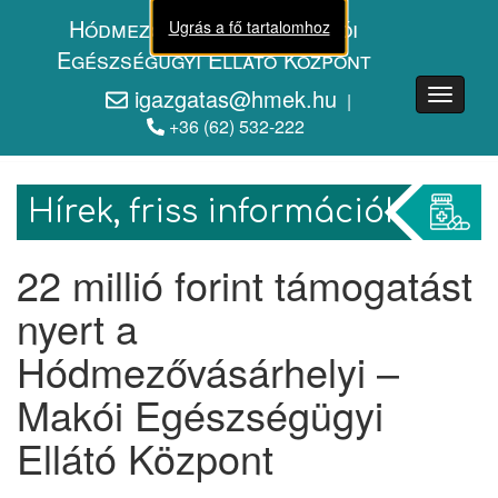
Hódmezővásárhelyi - Makói
Ugrás a fő tartalomhoz
Egészségügyi Ellátó Központ
igazgatas@hmek.hu
HMEK
|
Menü
+36 (62) 532-222
Hírek, friss információk
22 millió forint támogatást
nyert a
Hódmezővásárhelyi –
Makói Egészségügyi
Ellátó Központ