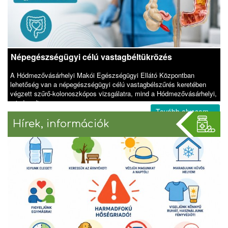
Népegészségügyi célú vastagbéltükrözés
A Hódmezővásárhelyi Makói Egészségügyi Ellátó Központban
lehetőség van a népegészségügyi célú vastagbélszűrés keretében
végzett szűrő-kolonoszkópos vizsgálatra, mind a Hódmezővásárhelyi,
mind pedig a
Tovább olvasom »
Hírek, információk