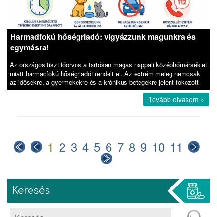
Harmadfokú hőségriadó: vigyázzunk magunkra és
egymásra!
Az országos tisztifőorvos a tartósan magas nappali középhőmérséklet
miatt harmadfokú hőségriadót rendelt el. Az extrém meleg nemcsak
az idősekre, a gyermekekre és a krónikus betegekre jelent fokozott
Tovább olvasom »
1
2
3
4
5
6
7
8
9
10
11
Keresés