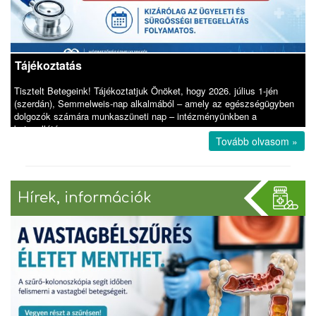
Tájékoztatás
Tisztelt Betegeink! Tájékoztatjuk Önöket, hogy 2026. július 1-jén
(szerdán), Semmelweis-nap alkalmából – amely az egészségügyben
dolgozók számára munkaszüneti nap – intézményünkben a
betegellátás mun
Tovább olvasom »
Hírek, információk