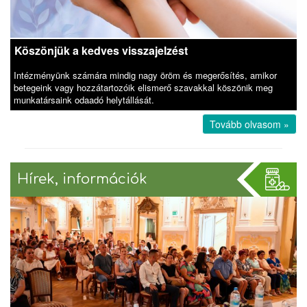
Köszönjük a kedves visszajelzést
Intézményünk számára mindig nagy öröm és megerősítés, amikor
betegeink vagy hozzátartozóik elismerő szavakkal köszönik meg
munkatársaink odaadó helytállását.
Tovább olvasom »
Hírek, információk