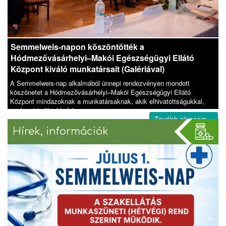
Semmelweis-napon köszöntötték a
Hódmezővásárhelyi–Makói Egészségügyi Ellátó
Központ kiváló munkatársait (Galériával)
A Semmelweis-nap alkalmából ünnepi rendezvényen mondott
köszönetet a Hódmezővásárhelyi–Makói Egészségügyi Ellátó
Központ mindazoknak a munkatársaknak, akik elhivatottságukkal,
szakmai tudásukkal és em
Tovább olvasom »
Hírek, információk