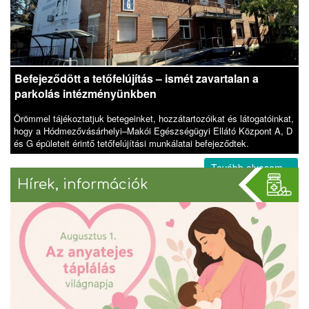
Befejeződött a tetőfelújítás – ismét zavartalan a
parkolás intézményünkben
Örömmel tájékoztatjuk betegeinket, hozzátartozóikat és látogatóinkat,
hogy a Hódmezővásárhelyi–Makói Egészségügyi Ellátó Központ A, D
és G épületeit érintő tetőfelújítási munkálatai befejeződtek.
Tovább olvasom »
Hírek, információk