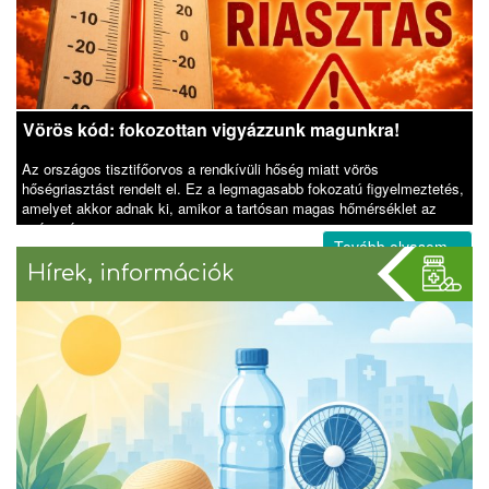
Vörös kód: fokozottan vigyázzunk magunkra!
Az országos tisztifőorvos a rendkívüli hőség miatt vörös
hőségriasztást rendelt el. Ez a legmagasabb fokozatú figyelmeztetés,
amelyet akkor adnak ki, amikor a tartósan magas hőmérséklet az
egészséges
Tovább olvasom »
Hírek, információk