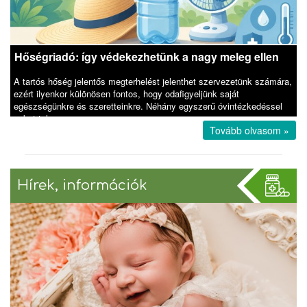
Hőségriadó: így védekezhetünk a nagy meleg ellen
A tartós hőség jelentős megterhelést jelenthet szervezetünk számára,
ezért ilyenkor különösen fontos, hogy odafigyeljünk saját
egészségünkre és szeretteinkre. Néhány egyszerű óvintézkedéssel
sokat teh
Tovább olvasom »
Hírek, információk