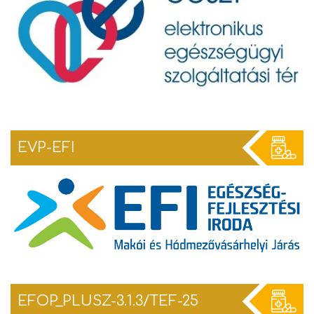
EVP-EFI
EFOP_PLUSZ-3.1.3/TEF-25