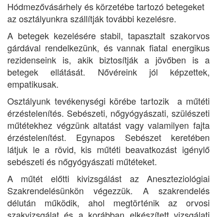
Hódmezővásárhely és körzetébe tartozó betegeket
az osztályunkra szállítják további kezelésre.
A betegek kezelésére stabil, tapasztalt szakorvos
gárdával rendelkezünk, és vannak fiatal energikus
rezidenseink is, akik biztosítják a jövőben is a
betegek ellátását. Nővéreink jól képzettek,
empatikusak.
Osztályunk tevékenységi körébe tartozik a műtéti
érzéstelenítés. Sebészeti, nőgyógyászati, szülészeti
műtétekhez végzünk altatást vagy valamilyen fajta
érzéstelenítést. Egynapos Sebészet keretében
látjuk le a rövid, kis műtéti beavatkozást igénylő
sebészeti és nőgyógyászati műtéteket.
A műtét előtti kivizsgálást az Aneszteziológiai
Szakrendelésünkön végezzük. A szakrendelés
délután működik, ahol megtörténik az orvosi
szakvizsgálat és a korábban elkészített vizsgálati