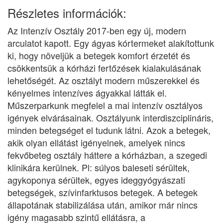
Részletes információk:
Az Intenzív Osztály 2017-ben egy új, modern
arculatot kapott. Egy ágyas kórtermeket alakítottunk
ki, hogy növeljük a betegek komfort érzetét és
csökkentsük a kórházi fertőzések kialakulásának
lehetőségét. Az osztályt modern műszerekkel és
kényelmes intenzíves ágyakkal látták el.
Műszerparkunk megfelel a mai intenzív osztályos
igények elvárásainak. Osztályunk interdiszciplináris,
minden betegséget el tudunk látni. Azok a betegek,
akik olyan ellátást igényelnek, amelyek nincs
fekvőbeteg osztály háttere a kórházban, a szegedi
klinikára kerülnek. Pl: súlyos baleseti sérültek,
agykoponya sérültek, egyes ideggyógyászati
betegségek, szívinfarktusos betegek. A betegek
állapotának stabilizálása után, amikor már nincs
igény magasabb szintű ellátásra, a