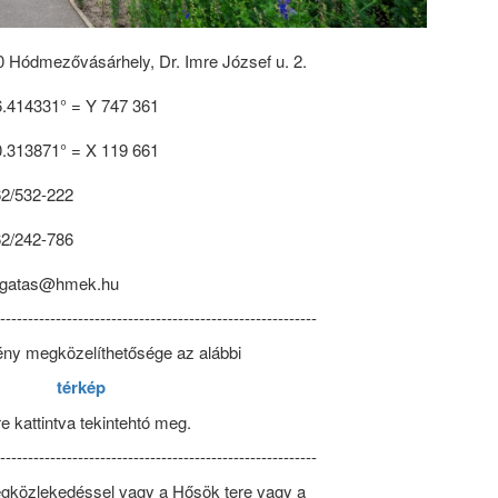
 Hódmezővásárhely, Dr. Imre József u. 2.
6.414331° = Y 747 361
0.313871° = X 119 661
62/532-222
62/242-786
zgatas@hmek.hu
----------------------------------------------------------
ny megközelíthetősége az alábbi
térkép
re kattintva tekintehtó meg.
----------------------------------------------------------
gközlekedéssel vagy a Hősök tere vagy a