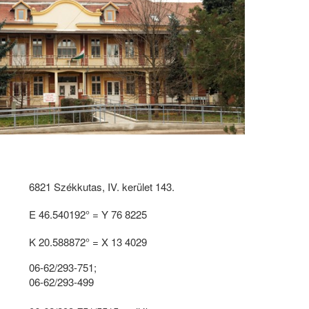
6821 Székkutas, IV. kerület 143.
E 46.540192° = Y 76 8225
K 20.588872° = X 13 4029
06-62/293-751;
06-62/293-499