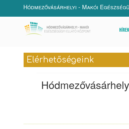
Hódmezővásárhelyi - Makói Egészségü
Híre
Elérhetőségeink
Hódmezővásárhelyi