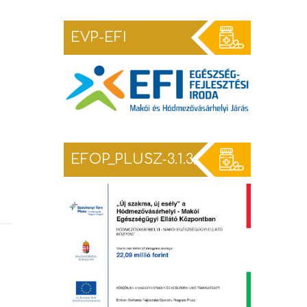
EVP-EFI
EFOP_PLUSZ-3.1.3/TEF-25