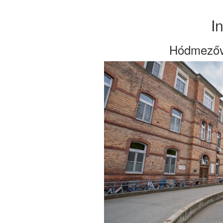
I
Hódmezőv