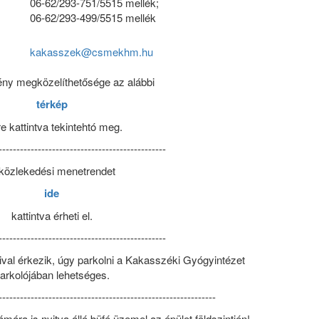
06-62/293-751/5515 mellék;
06-62/293-499/5515 mellék
kakasszek@csmekhm.hu
ny megközelíthetősége az alábbi
térkép
re kattintva tekintehtó meg.
-----------------------------------------------
közlekedési menetrendet
ide
kattintva érheti el.
-----------------------------------------------
l érkezik, úgy parkolni a Kakasszéki Gyógyintézet
arkolójában lehetséges.
-------------------------------------------------------------
ra is nyitva álló büfé üzemel az épület földszintjén!