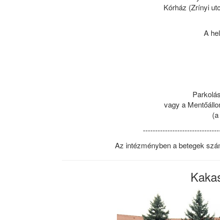
Kórház (Zrínyi ut
A he
Parkolás
vagy a Mentőállom
(a
-------------------------------
Az intézményben a betegek számár
Kakas