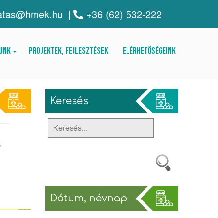
atas@hmek.hu
|
+36 (62) 532-222
unk
Projektek, fejlesztések
Elérhetőségeink
Keresés
ó
Dátum, névnap