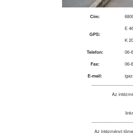
Cím:
6800
E 4
GPS:
K 2
Telefon:
06-
Fax:
06-
E-mail:
iga
---------------------------
Az intézmé
link
---------------------------
Az intézményt töme