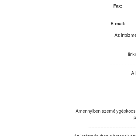
Fax:
E-mail:
Az intézmé
link
-----------------
A 
-----------------
Amennyiben személygépkocsiva
p
-------------------------------
Az intézményben a betegek számá