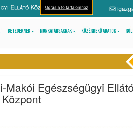
gyi Ellátó Központ
Ugrás a fő tartalomhoz
igazg
k
Betegeknek
Munkatársaknak
Közérdekű adatok
Ról
-Makói Egészségügyi Ellát
Központ