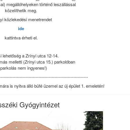
cai) megállóhelyeken történő leszállással
közelíthetik meg.
lyi közlekedési menetrendet
ide
kattintva érheti el.
i lehetőség a Zrínyi utca 12-14.
ás melletti (Zrínyi utca 15.) parkolóban
 parkolás nem ingyenes!)
-------------------------------------------------------------
a is nyitva álló büfé üzemel az új épület 1. emeletén!
széki Gyógyintézet