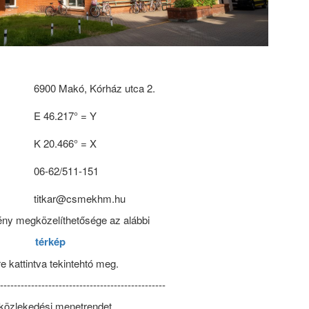
6900 Makó, Kórház utca 2.
E 46.217° = Y
K 20.466° = X
06-62/511-151
titkar@csmekhm.hu
ny megközelíthetősége az alábbi
térkép
re kattintva tekintehtó meg.
-------------------------------------------------
közlekedési menetrendet