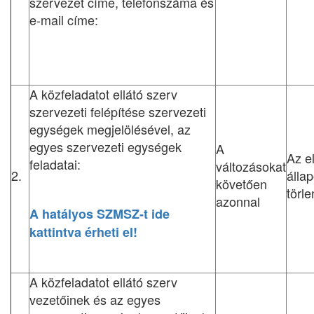
szervezet címe, telefonszáma és
e-mail címe:
A közfeladatot ellátó szerv
szervezeti felépítése szervezeti
egységek megjelölésével, az
egyes szervezeti egységek
A
Az e
feladatai:
változásokat
2.
állap
követően
törl
azonnal
A hatályos SZMSZ-t ide
kattintva érheti el!
A közfeladatot ellátó szerv
vezetőinek és az egyes