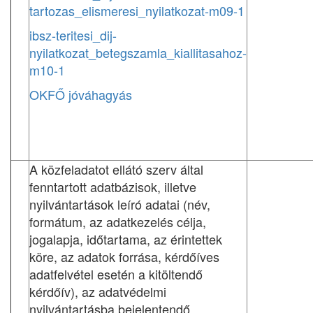
tartozas_elismeresi_nyilatkozat-m09-1
ibsz-teritesi_dij-
nyilatkozat_betegszamla_kiallitasahoz-
m10-1
OKFŐ jóváhagyás
A közfeladatot ellátó szerv által
fenntartott adatbázisok, illetve
nyilvántartások leíró adatai (név,
formátum, az adatkezelés célja,
jogalapja, időtartama, az érintettek
köre, az adatok forrása, kérdőíves
adatfelvétel esetén a kitöltendő
kérdőív), az adatvédelmi
nyilvántartásba bejelentendő