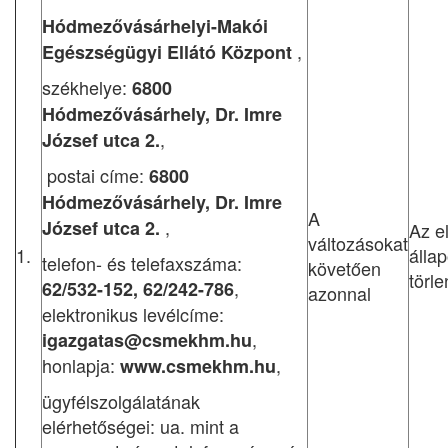
Hódmezővásárhelyi-Makói
,
Egészségügyi Ellátó Központ
székhelye:
6800
Hódmezővásárhely, Dr. Imre
,
József utca 2.
postai címe:
6800
Hódmezővásárhely, Dr. Imre
A
,
József utca 2.
Az e
változásokat
1.
állap
telefon- és telefaxszáma:
követően
törl
,
62/532-152, 62/242-786
azonnal
elektronikus levélcíme:
,
igazgatas@csmekhm.hu
honlapja:
,
www.csmekhm.hu
ügyfélszolgálatának
elérhetőségei: ua. mint a