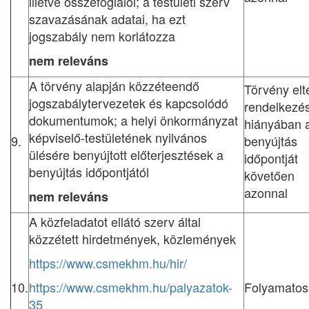
illetve összefoglalói; a testületi szerv
szavazásának adatai, ha ezt
jogszabály nem korlátozza
nem releváns
A törvény alapján közzéteendő
Törvény elt
jogszabálytervezetek és kapcsolódó
rendelkezé
dokumentumok; a helyi önkormányzat
hiányában 
képviselő-testületének nyilvános
9.
benyújtás
ülésére benyújtott előterjesztések a
időpontját
benyújtás időpontjától
követően
azonnal
nem releváns
A közfeladatot ellátó szerv által
közzétett hirdetmények, közlemények
https://www.csmekhm.hu/hir/
10.
https://www.csmekhm.hu/palyazatok-
Folyamato
35