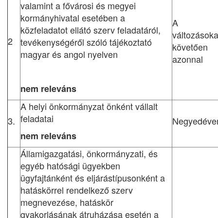
valamint a fővárosi és megyei
kormányhivatal esetében a
A
közfeladatot ellátó szerv feladatáról,
változásoka
2
tevékenységéről szóló tájékoztató
követően
magyar és angol nyelven
azonnal
nem releváns
A helyi önkormányzat önként vállalt
feladatai
3.
Negyedéve
nem releváns
Államigazgatási, önkormányzati, és
egyéb hatósági ügyekben
ügyfajtánként és eljárástípusonként a
hatáskörrel rendelkező szerv
megnevezése, hatáskör
gyakorlásának átruházása esetén a