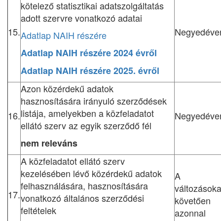
kötelező statisztikai adatszolgáltatás
adott szervre vonatkozó adatai
15.
Negyedéve
Adatlap NAIH részére
Adatlap NAIH részére 2024 évről
Adatlap NAIH részére 2025. évről
Azon közérdekű adatok
hasznosítására irányuló szerződések
listája, amelyekben a közfeladatot
16.
Negyedéve
ellátó szerv az egyik szerződő fél
nem releváns
A közfeladatot ellátó szerv
kezelésében lévő közérdekű adatok
A
felhasználására, hasznosítására
változásoka
17.
vonatkozó általános szerződési
követően
feltételek
azonnal