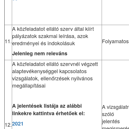
A közfeladatot ellátó szerv által kiírt
pályázatok szakmai leírása, azok
11.
Folyamato
eredményei és indokolásuk
Jelenleg nem releváns
A közfeladatot ellátó szervnél végzett
alaptevékenységgel kapcsolatos
vizsgálatok, ellenőrzések nyilvános
megállapításai
A jelentések listája az alábbi
A vizsgálatr
linkekre kattintva érhetőek el:
szóló
jelentés
2021
12.
megismeré