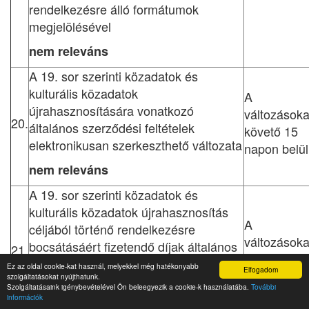
rendelkezésre álló formátumok
megjelölésével
nem releváns
A 19. sor szerinti közadatok és
kulturális közadatok
A
újrahasznosítására vonatkozó
változásoka
20.
általános szerződési feltételek
követő 15
elektronikusan szerkeszthető változata
napon belül
nem releváns
A 19. sor szerinti közadatok és
kulturális közadatok újrahasznosítás
A
céljából történő rendelkezésre
változásoka
bocsátásáért fizetendő díjak általános
21.
követő 15
jegyzéke, a díjszámítás alapját képező
Ez az oldal cookie-kat használ, melyekkel még hatékonyabb
Elfogadom
napon belül
szolgáltatásokat nyújthatunk.
tényezőkkel együttesen
Szolgáltatásaink igénybevételével Ön beleegyezik a cookie-k használatába.
További
információk
nem releváns