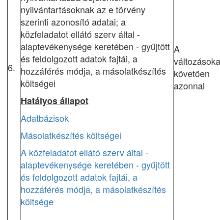
nyilvántartásoknak az e törvény
szerinti azonosító adatai; a
közfeladatot ellátó szerv által -
alaptevékenysége keretében - gyűjtött
A
és feldolgozott adatok fajtái, a
változásoka
6.
hozzáférés módja, a másolatkészítés
követően
költségei
azonnal
Hatályos állapot
Adatbázisok
Másolatkészítés költségei
A közfeladatot ellátó szerv által -
alaptevékenysége keretében - gyűjtött
és feldolgozott adatok fajtái, a
hozzáférés módja, a másolatkészítés
költsége