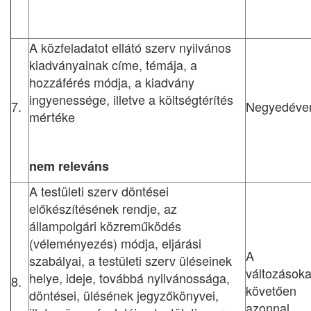
A közfeladatot ellátó szerv nyilvános
kiadványainak címe, témája, a
hozzáférés módja, a kiadvány
ingyenessége, illetve a költségtérítés
7.
Negyedéve
mértéke
nem releváns
A testületi szerv döntései
előkészítésének rendje, az
állampolgári közreműködés
(véleményezés) módja, eljárási
A
szabályai, a testületi szerv üléseinek
változásoka
helye, ideje, továbbá nyilvánossága,
8.
követően
döntései, ülésének jegyzőkönyvei,
azonnal