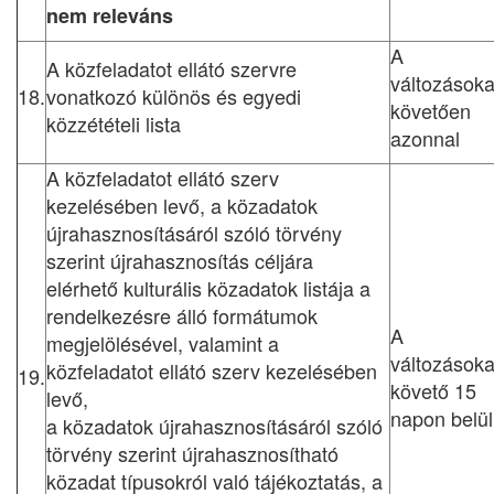
nem releváns
A
A közfeladatot ellátó szervre
változásoka
18.
vonatkozó különös és egyedi
követően
közzétételi lista
azonnal
A közfeladatot ellátó szerv
kezelésében levő, a közadatok
újrahasznosításáról szóló törvény
szerint újrahasznosítás céljára
elérhető kulturális közadatok listája a
rendelkezésre álló formátumok
A
megjelölésével, valamint a
változásoka
közfeladatot ellátó szerv kezelésében
19.
követő 15
levő,
napon belül
a közadatok újrahasznosításáról szóló
törvény szerint újrahasznosítható
közadat típusokról való tájékoztatás, a