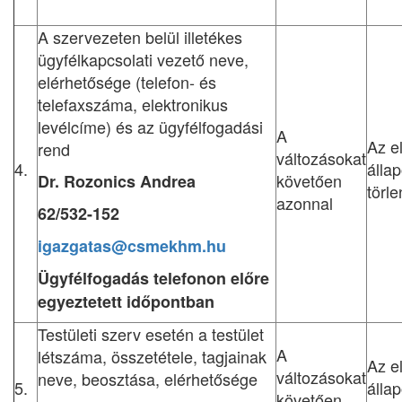
A szervezeten belül illetékes
ügyfélkapcsolati vezető neve,
elérhetősége (telefon- és
telefaxszáma, elektronikus
levélcíme) és az ügyfélfogadási
A
Az e
rend
változásokat
4.
állap
követően
Dr. Rozonics Andrea
törl
azonnal
62/532-152
igazgatas@csmekhm.hu
Ügyfélfogadás telefonon előre
egyeztetett időpontban
Testületi szerv esetén a testület
A
létszáma, összetétele, tagjainak
Az e
változásokat
neve, beosztása, elérhetősége
5.
állap
követően