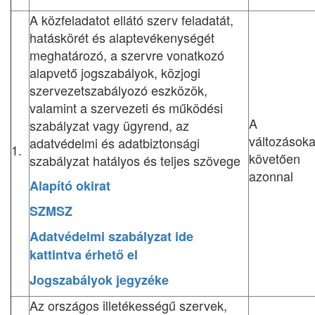
A közfeladatot ellátó szerv feladatát,
hatáskörét és alaptevékenységét
meghatározó, a szervre vonatkozó
alapvető jogszabályok, közjogi
szervezetszabályozó eszközök,
valamint a szervezeti és működési
A
szabályzat vagy ügyrend, az
változásoka
adatvédelmi és adatbiztonsági
1.
követően
szabályzat hatályos és teljes szövege
azonnal
Alapító okirat
SZMSZ
Adatvédelmi szabályzat ide
kattintva érhető el
Jogszabályok jegyzéke
Az országos illetékességű szervek,