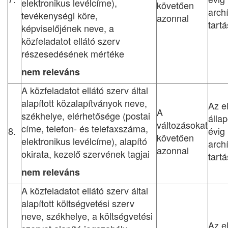
elektronikus levélcíme),
követően
arch
tevékenységi köre,
azonnal
tart
képviselőjének neve, a
közfeladatot ellátó szerv
részesedésének mértéke
nem releváns
A közfeladatot ellátó szerv által
alapított közalapítványok neve,
Az e
A
székhelye, elérhetősége (postai
állap
változásokat
címe, telefon- és telefaxszáma,
8.
évig
követően
elektronikus levélcíme), alapító
arch
azonnal
okirata, kezelő szervének tagjai
tart
nem releváns
A közfeladatot ellátó szerv által
alapított költségvetési szerv
neve, székhelye, a költségvetési
Az e