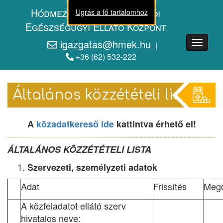
Hódmezővásárhelyi - Makói
Ugrás a fő tartalomhoz
Egészségügyi Ellátó Központ
igazgatas@hmek.hu
HMEK
|
Menü
+36 (62) 532-222
Általános közzétételi lista
A
közadatkereső ide
kattintva érhető el!
ÁLTALÁNOS KÖZZÉTÉTELI LISTA
Szervezeti, személyzeti adatok
Adat
Frissítés
Meg
A közfeladatot ellátó szerv
hivatalos neve: