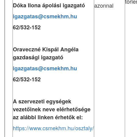
törl
Dóka Ilona ápolási igazgató
azonnal
igazgatas@csmekhm.hu
62/532-152
Oraveczné Kispál Angéla
gazdasági igazgató
igazgatas@csmekhm.hu
62/532-152
A szervezeti egységek
vezetőinek neve elérhetősége
az alábbi linken érhetők el:
https://www.csmekhm.hu/osztaly/