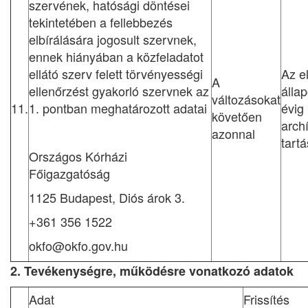
szervének, hatósági döntései
tekintetében a fellebbezés
elbírálására jogosult szervnek,
ennek hiányában a közfeladatot
ellátó szerv felett törvényességi
Az e
A
ellenőrzést gyakorló szervnek az
állap
változásokat
11.
1. pontban meghatározott adatai
évig
követően
arch
azonnal
tart
Országos Kórházi
Főigazgatóság
1125 Budapest, Diós árok 3.
+361 356 1522
okfo@okfo.gov.hu
2. Tevékenységre, működésre vonatkozó adatok
Adat
Frissítés