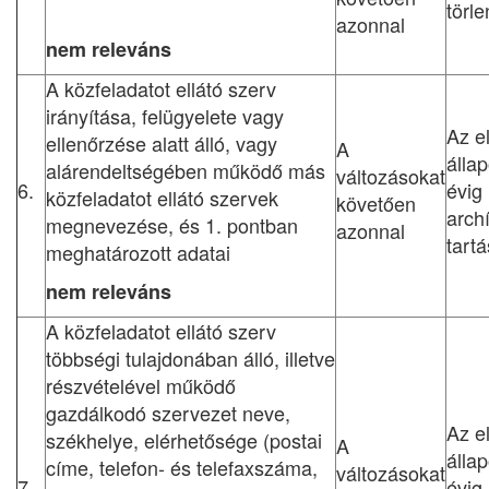
törl
azonnal
nem releváns
A közfeladatot ellátó szerv
irányítása, felügyelete vagy
Az e
ellenőrzése alatt álló, vagy
A
állap
alárendeltségében működő más
változásokat
6.
évig
közfeladatot ellátó szervek
követően
arch
megnevezése, és 1. pontban
azonnal
tart
meghatározott adatai
nem releváns
A közfeladatot ellátó szerv
többségi tulajdonában álló, illetve
részvételével működő
gazdálkodó szervezet neve,
Az e
székhelye, elérhetősége (postai
A
állap
címe, telefon- és telefaxszáma,
változásokat
7.
évig