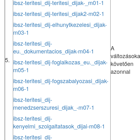
ibsz-teritesi_dij-teritesi_dijak-_m01-1
ibsz-teritesi_dij-teritesi_dijak2-m02-1
ibsz-teritesi_dij-elhunytkezelesi_dijak-
m03-1
ibsz-teritesi_dij-
A
eu._dokumentacios_dijak-m04-1
változásoka
5.
ibsz-teritesi_dij-foglalkozas_eu._dijak-
követően
m05-1
azonnal
ibsz-teritesi_dij-fogszabalyozasi_dijak-
m06-1
ibsz-teritesi_dij-
menedzserszuresi_dijak_-m07-1
ibsz-teritesi_dij-
kenyelmi_szolgaltatasok_dijai-m08-1
ibsz-teritesi_dij-