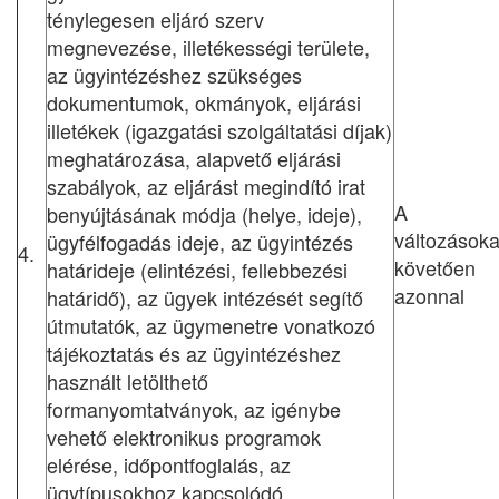
ténylegesen eljáró szerv
megnevezése, illetékességi területe,
az ügyintézéshez szükséges
dokumentumok, okmányok, eljárási
illetékek (igazgatási szolgáltatási díjak)
meghatározása, alapvető eljárási
szabályok, az eljárást megindító irat
A
benyújtásának módja (helye, ideje),
változásoka
ügyfélfogadás ideje, az ügyintézés
4.
követően
határideje (elintézési, fellebbezési
azonnal
határidő), az ügyek intézését segítő
útmutatók, az ügymenetre vonatkozó
tájékoztatás és az ügyintézéshez
használt letölthető
formanyomtatványok, az igénybe
vehető elektronikus programok
elérése, időpontfoglalás, az
ügytípusokhoz kapcsolódó