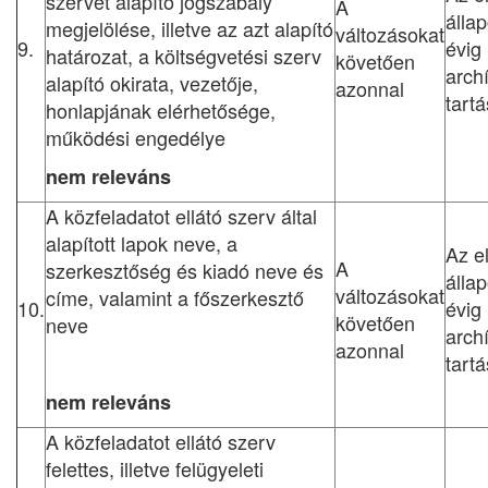
szervet alapító jogszabály
A
állap
megjelölése, illetve az azt alapító
változásokat
9.
évig
határozat, a költségvetési szerv
követően
arch
alapító okirata, vezetője,
azonnal
tart
honlapjának elérhetősége,
működési engedélye
nem releváns
A közfeladatot ellátó szerv által
alapított lapok neve, a
Az e
A
szerkesztőség és kiadó neve és
állap
változásokat
címe, valamint a főszerkesztő
10.
évig
követően
neve
arch
azonnal
tart
nem releváns
A közfeladatot ellátó szerv
felettes, illetve felügyeleti