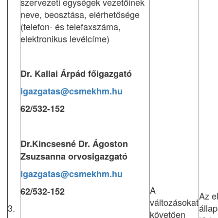
szervezeti egységek vezetőinek
neve, beosztása, elérhetősége
(telefon- és telefaxszáma,
elektronikus levélcíme)
Dr. Kallai Árpád főigazgató
igazgatas@csmekhm.hu
62/532-152
Dr.Kincsesné Dr. Ágoston
Zsuzsanna orvosigazgató
igazgatas@csmekhm.hu
A
62/532-152
Az e
változásokat
3.
állap
követően