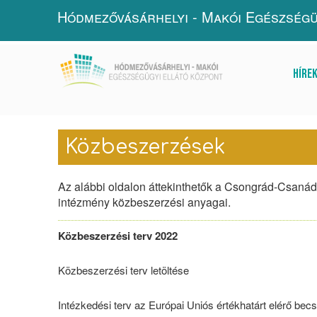
Hódmezővásárhelyi - Makói Egészségü
Híre
Közbeszerzések
Az alábbi oldalon áttekinthetők a Csongrád-Csan
intézmény közbeszerzési anyagai.
Közbeszerzési terv 2022
Közbeszerzési terv letöltése
Intézkedési terv az Európai Uniós értékhatárt elérő bec