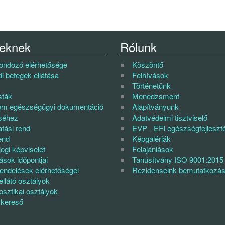
eknek
Rólunk
gondozó elérhetősége
Köszöntő
di betegek ellátása
Felhívások
Történetünk
sták
Menedzsment
em egészségügyi dokumentáció
Alapítványunk
séhez
Adatvédelmi tisztviselő
tási rend
EVP - EFI egészségfejleszté
end
Képgalériák
ogi képviselet
Felajánlások
ások időpontjai
Tanúsítvány ISO 9001:2015
endelések elérhetőségei
Rezidenseink bemutatkozá
llátó osztályok
osztikai osztályok
kereső