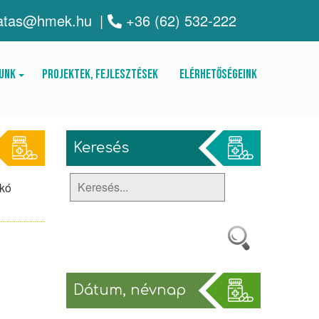
atas@hmek.hu
|
+36 (62) 532-222
unk
Projektek, fejlesztések
Elérhetőségeink
Keresés
akó
Dátum, névnap