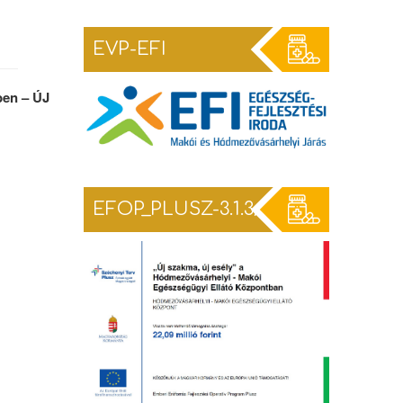
EVP-EFI
ben – ÚJ
EFOP_PLUSZ-3.1.3/TEF-25