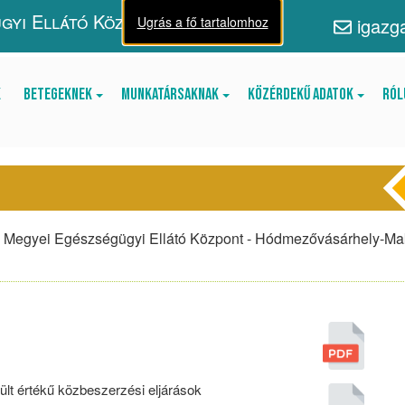
gyi Ellátó Központ
Ugrás a fő tartalomhoz
igazg
k
Betegeknek
Munkatársaknak
Közérdekű adatok
Ról
ád Megyei Egészségügyi Ellátó Központ - Hódmezővásárhely-M
sült értékű közbeszerzési eljárások