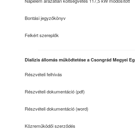
Napelem árazatlan költségvetés 117,5 kW módosított
Bontási jegyzőkönyv
Felkért szereplők
Dialízis állomás működtetése a Csongrád Megyei 
Részvételi felhívás
Részvételi dokumentáció (pdf)
Részvételi dokumentáció (word)
Közreműködői szerződés