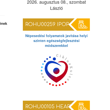
2026. augusztus 08., szombat
László
ének
ROHU00259 IPOP
Népesedési folyamatok javítása helyi
szinten egészségfejlesztési
módszerekkel
ROHU00105 HEARTS