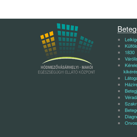
Beteg
Lelki
Külföl
1830
Váróli
Kérel
kikéré
Látoga
Házir
Betegj
Vérad
Szakr
Betege
Diagn
Orvos